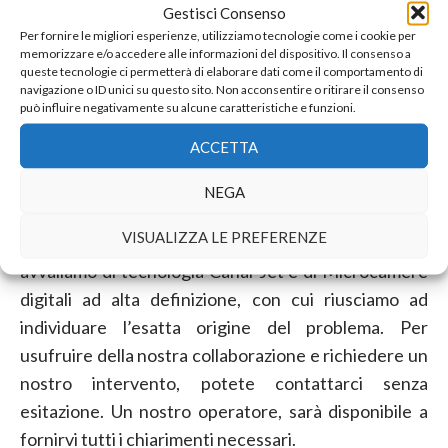
Gestisci Consenso
– spurgo fognature.
Per fornire le migliori esperienze, utilizziamo tecnologie come i cookie per
L’esperienza maturata in oltre trent’anni di attività
memorizzare e/o accedere alle informazioni del dispositivo. Il consenso a
queste tecnologie ci permetterà di elaborare dati come il comportamento di
nel campo degli
spurghi Ronco Briantino
, unita ad
navigazione o ID unici su questo sito. Non acconsentire o ritirare il consenso
una continua ricerca di soluzioni e attrezzature
può influire negativamente su alcune caratteristiche e funzioni.
sempre più innovative e tecnologicamente avanzate,
ACCETTA
ci ha sempre consentito di offrire un servizio di
eccellenza, eseguito nel pieno rispetto dell’ambiente
NEGA
in cui viviamo.
VISUALIZZA LE PREFERENZE
Nell’effettuare gli
spurghi Ronco Briantino
, ci
avvaliamo di tecnologia Canal-Jet e di Microcamere
digitali ad alta definizione, con cui riusciamo ad
individuare l’esatta origine del problema. Per
usufruire della nostra collaborazione e richiedere un
nostro intervento, potete contattarci senza
esitazione. Un nostro operatore, sarà disponibile a
fornirvi tutti i chiarimenti necessari.