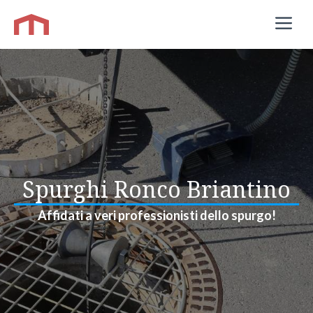
Vai
M
al
contenuto
Spurghi Ronco Briantino
Affidati a veri professionisti dello spurgo!