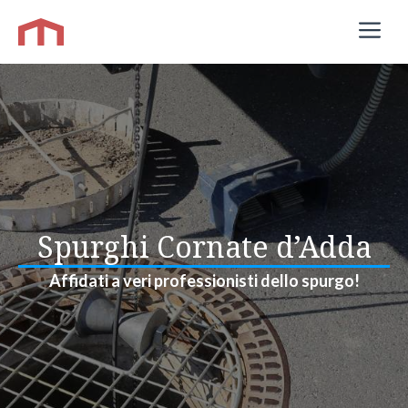
Vai
M
al
contenuto
Spurghi Cornate d’Adda
Affidati a veri professionisti dello spurgo!