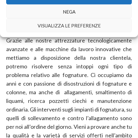
contattaci immediatamente- La nostra ditta di
NEGA
spurghi interverrà in tuo aiuto garantendo tempi
rapidi e prezzi concorrenziali. La nostra tempestività
VISUALIZZA LE PREFERENZE
e professionalità sono davvero uniche e insostituibili.
Grazie alle nostre attrezzature tecnologicamente
avanzate e alle macchine da lavoro innovative che
mettiamo a disposizione della nostra clientela,
potremo risolvere senza intoppi ogni tipo di
problema relativo alle fognature. Ci occupiamo da
anni e con passione di disostruzioni di fognature e
colonne, ma anche di allagamenti, smaltimento di
liquami, ricerca pozzetti ciechi e manutenzione
ordinaria. Gli interventi sugli impianti di fognatura, su
quelli di sollevamento e contro l’allagamento sono
per noi all’ordine del giorno. Vieni a provare anche tu
la qualità e la varietà di servizi offerti nell’ambito