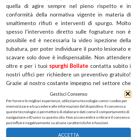
quella di agire sempre nel pieno rispetto e in
conformità della normativa vigente in materia di
smaltimento rifiuti e interventi di spurgo. Molto
spesso l’intervento diretto sulle fognature non è
possibile ed è necessaria la video ispezione della
tubatura, per poter individuare il punto lesionato e
scavare solo dove è indispensabile. Non attendere
oltre e per i tuoi
spurghi Bollate
contatta subito i
nostri uffici per richiedere un preventivo gratuito!
Grazie al nostro costante impegno nel settore che
negli anni ci ha guadagnato consensi e ha maturato la
Gestisci Consenso
nostra esperienza professionale, Mario De Filpo
Per fornire le migliori esperienze, utilizziamo tecnologie come i cookie per
memorizzare e/o accedere alle informazioni del dispositivo. Il consenso a
potrà soddisfare tutte le varie necessità riguardanti
queste tecnologie ci permetterà di elaborare dati come il comportamento di
gli interventi più complessi, tra cui le opere murarie e
navigazione o ID unici su questo sito. Non acconsentire o ritirare il consenso
può influire negativamente su alcune caratteristiche e funzioni.
quelle idrauliche. In caso di emergenza e di necessità
di
spurghi Bollate
non perdere tempo prezioso e
ACCETTA