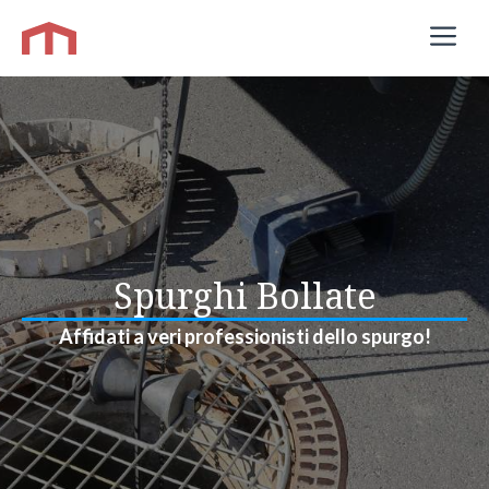
Vai
M
al
contenuto
Spurghi Bollate
Affidati a veri professionisti dello spurgo!