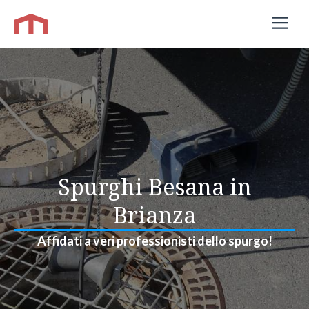
Vai
M
al
contenuto
Spurghi Besana in
Brianza
Affidati a veri professionisti dello spurgo!