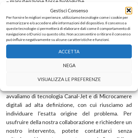
– manutenzione fosse biologiche,
– videoispezione fognature,
Gestisci Consenso
Per fornire le migliori esperienze, utilizziamo tecnologie come i cookie per
– spurgo fognature.
memorizzare e/o accedere alle informazioni del dispositivo. Il consenso a
L’esperienza maturata in oltre trent’anni di attività
queste tecnologie ci permetterà di elaborare dati come il comportamento di
navigazione o ID unici su questo sito. Non acconsentire o ritirare il consenso
nel campo degli
spurghi Besana in Brianza
, unita ad
può influire negativamente su alcune caratteristiche e funzioni.
una continua ricerca di soluzioni e attrezzature
ACCETTA
sempre più innovative e tecnologicamente avanzate,
ci ha sempre consentito di offrire un servizio di
NEGA
eccellenza, eseguito nel pieno rispetto dell’ambiente
in cui viviamo.
VISUALIZZA LE PREFERENZE
Nell’effettuare gli
spurghi Besana in Brianza
, ci
avvaliamo di tecnologia Canal-Jet e di Microcamere
digitali ad alta definizione, con cui riusciamo ad
individuare l’esatta origine del problema. Per
usufruire della nostra collaborazione e richiedere un
nostro intervento, potete contattarci senza