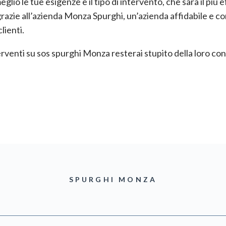
lio le tue esigenze e il tipo di intervento, che sarà il più 
razie all’azienda Monza Spurghi, un’azienda affidabile e co
lienti.
rventi su sos spurghi Monza resterai stupito della loro co
SPURGHI MONZA