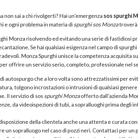
 ma non sai a chi rivolgerti? Hai un’emergenza
sos spurghi 
i e ogni problema in materia di
spurghi sos Monza
troverà 
i Monza risolvendo ed evitando una serie di fastidiosi prob
decantazione. Se hai qualsiasi esigenza nel campo di spurghi 
sgradevoli. Monza Spurghi unisce la competenza acquisita s
 per offrire un servizio serio, completo, professionale nel s
i autospurgo che a loro volta sono attrezzatissimi per evi
tura, tolgono incrostazioni o intrusioni di qualsiasi gener
. Il servizio di sos
spurghi Monza
offerto dall’azienda Mon
, da videoispezioni di tubi, a sopralluoghi prima degli inter
disposizione della clientela anche una attenta e curata con
are un sopralluogo nel caso di pozzi neri. Contattaci per u