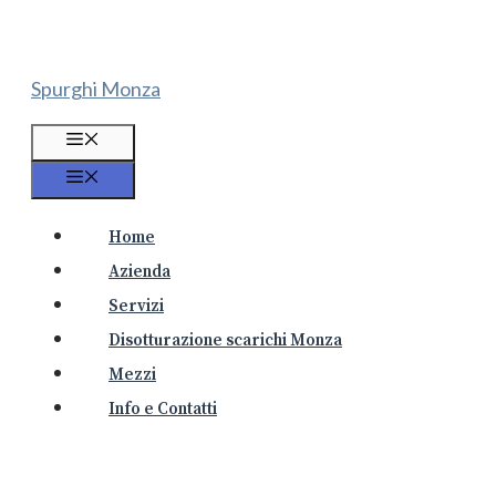
Vai
al
contenuto
Spurghi Monza
Menu
Menu
Home
Azienda
Servizi
Disotturazione scarichi Monza
Mezzi
Info e Contatti