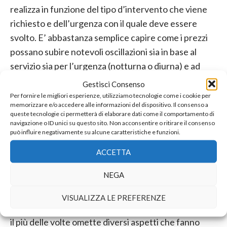
realizza in funzione del tipo d’intervento che viene
richiesto e dell’urgenza con il quale deve essere
svolto. E’ abbastanza semplice capire come i prezzi
possano subire notevoli oscillazioni sia in base al
servizio sia per l’urgenza (notturna o diurna) e ad
eventuali imprevisti. Questo non è sicuramente un
Gestisci Consenso
lavoro in guanti bianchi, è sporco, difficile, faticoso e
Per fornire le migliori esperienze, utilizziamo tecnologie come i cookie per
memorizzare e/o accedere alle informazioni del dispositivo. Il consenso a
poco simpatico viste le situazioni con le quali ci si
queste tecnologie ci permetterà di elaborare dati come il comportamento di
deve confrontare. Ecco perché di sicuro non può
navigazione o ID unici su questo sito. Non acconsentire o ritirare il consenso
può influire negativamente su alcune caratteristiche e funzioni.
essere un lavoro economico ma di sicuro è un lavoro
utile e apprezzato da tutti i clienti che grazie al
ACCETTA
servizio spurghi risolvono una situazione spiacevole
NEGA
e potenzialmente dannosa per la salute. Tornando
alla ricerca
spurghi Monza Prezzi
noi consigliamo di
VISUALIZZA LE PREFERENZE
diffidare di un prezziario trovato su internet perché
il più delle volte omette diversi aspetti che fanno