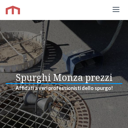
Vai
M
al
contenuto
​Spurghi Monza prezzi
Affidati a veri professionisti dello spurgo!